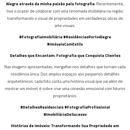
Alegre através da minha paixão pela fotografia
. Recentemente,
tive o prazer de colaborar com uma renomada imobiliária na região,
transformando o visual de propriedades em verdadeiras obras de
arte visuais.
#FotografiaImobiliária #ResidênciasPortoAlegre
#ImóveisComEstilo
Detalhes que Encantam: Fotografia que Conquista Clientes
Nas imagens apresentadas, mergulhei nos detalhes que tornam cada
residência única. Dos amplos espaços aos pequenos detalhes
arquitetônicos, cada foto conta uma história visual que vai além de
mostrar um imóvel; é sobre criar uma conexão emocional com futuros
proprietários.
#DetalhesResidenciais #FotografiaProfissional
#ImobiliáriaDeSucesso
Histórias de Imóveis: Transformando Sua Propriedade em