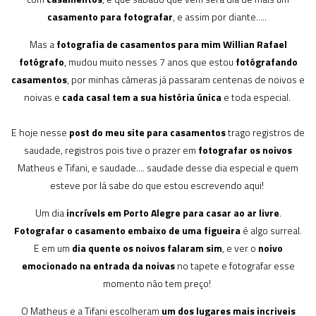
casamento para fotografar
, e assim por diante.....
Mas a
fotografia de casamentos para mim Willian Rafael
fotógrafo
, mudou muito nesses 7 anos que estou
fotógrafando
casamentos
, por minhas câmeras já passaram centenas de noivos e
noivas e
cada casal tem a sua história única
e toda especial.
E hoje nesse
post do meu site para casamentos
trago registros de
saudade, registros pois tive o prazer em
fotografar os noivos
Matheus e Tifani, e saudade.... saudade desse dia especial e quem
esteve por lá sabe do que estou escrevendo aqui!
Um dia
incrívels em Porto Alegre para casar ao ar livre
.
Fotografar o casamento embaixo de uma figueira
é algo surreal.
E em um
dia quente os noivos falaram sim
, e ver o
noivo
emocionado na entrada da noivas
no tapete e fotografar esse
momento não tem preço!
O Matheus e a Tifani escolheram
um dos lugares mais incriveis