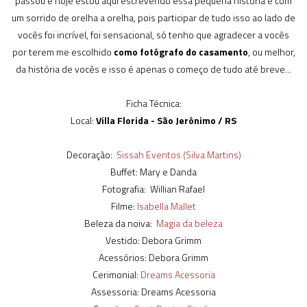
passou e hoje estou aqui escrevendo essa pequena história e com
um sorrido de orelha a orelha, pois participar de tudo isso ao lado de
vocês foi incrível, foi sensacional, só tenho que agradecer a vocês
por terem me escolhido
como fotógrafo do casamento
, ou melhor,
da história de vocês e isso é apenas o começo de tudo até breve...
Ficha Técnica:
Local:
Villa Florida - São Jerônimo / RS
Decoração:
Sissah Eventos (Silva Martins)
Buffet: Mary e Danda
Fotografia: Willian Rafael
Filme:
Isabella Mallet
Beleza da noiva:
Magia da beleza
Vestido: Debora Grimm
Acessórios: Debora Grimm
Cerimonial:
Dreams Acessoria
Assessoria: Dreams Acessoria