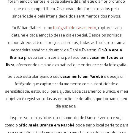
foram emocionantes, e cada palavra dita refletiu o amor profundo
que eles compartilham. Os convidados foram tocados pela
sinceridade e pela intensidade dos sentimentos dos noivos.
Eu Willian Rafael, como
fotógrafo de casamento
, capturei cada
detalhe e cada emoção desse dia especial. Desde os sorrisos
espontâneos até os abraços calorosos, todas as fotos retratam a
verdadeira essência do amor de Dani e Everton. O
Sítio Areia
Branca
provou ser um cenário perfeito para
casamentos ao ar
livre
, oferecendo uma beleza natural que enriquece cada fotografia.
Se você está planejando seu
casamento em Parobé
e deseja um
fotógrafo que capture cada momento com autenticidade e
sensibilidade, estou aqui para ajudar. Cada casamento é único, e meu
objetivo é registrar todas as emoções e detalhes que tornam o seu
dia especial.
Inspire-se com as fotos do casamento de Dani e Everton e veja
como o
Sítio Areia Branca em Parobé
pode ser o local perfeito para
a sua cerimônia. Cada imagem conta uma história de amor, alegria e