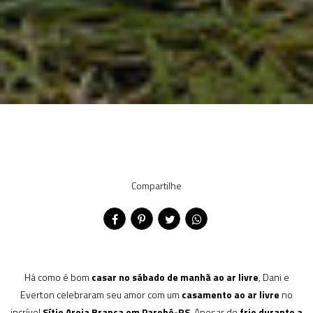
Compartilhe
Há como é bom
casar no sábado de manhã ao ar livre
, Dani e
Everton celebraram seu amor com um
casamento ao ar livre
no
incrível
Sítio Areia Branca em Parobé-RS
. Apesar do
frio
durante a