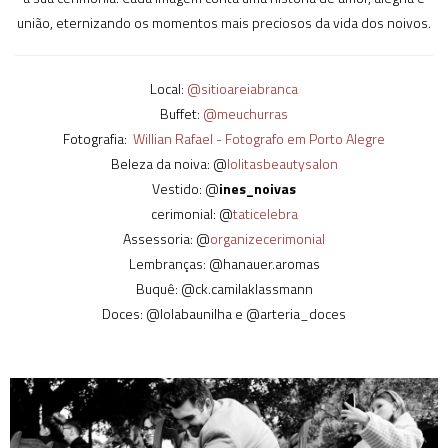
união, eternizando os momentos mais preciosos da vida dos noivos.
Local:
@sitioareiabranca
Buffet:
@meuchurras
Fotografia:
Willian Rafael - Fotografo em Porto Alegre
Beleza da noiva: @
lolitasbeautysalon
Vestido: @
ines_noivas
cerimonial: @
taticelebra
Assessoria: @
organizecerimonial
Lembranças: @hanauer.aromas
Buquê: @ck.camilaklassmann
Doces: @lolabaunilha e @arteria_doces