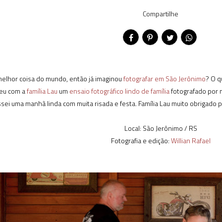
Compartilhe
melhor coisa do mundo, então já imaginou
fotografar em São Jerônimo
? O q
eu com a
família Lau
um
ensaio fotográfico lindo de família
fotografado por m
sei uma manhã linda com muita risada e festa. Família Lau muito obrigado 
Local: São Jerônimo / RS
Fotografia e edição:
Willian Rafael