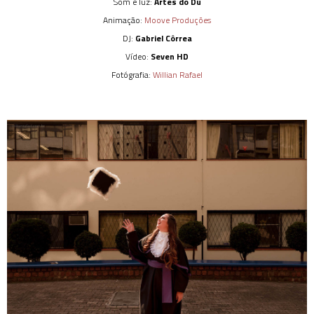
Som e luz:
Artes do Dú
Animação:
Moove Produções
DJ:
Gabriel Côrrea
Vídeo:
Seven HD
Fotógrafia:
Willian Rafael