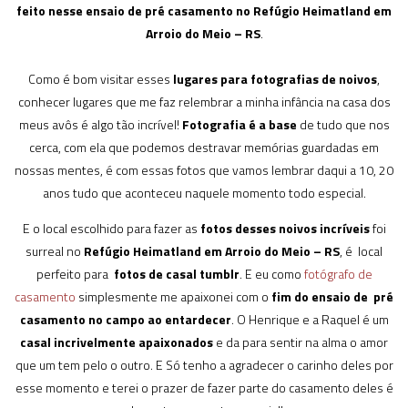
feito nesse ensaio de pré casamento no Refúgio Heimatland em
Arroio do Meio – RS
.
Como é bom visitar esses
lugares para fotografias de noivos
,
conhecer lugares que me faz relembrar a minha infância na casa dos
meus avôs é algo tão incrível!
Fotografia é a base
de tudo que nos
cerca, com ela que podemos destravar memórias guardadas em
nossas mentes, é com essas fotos que vamos lembrar daqui a 10, 20
anos tudo que aconteceu naquele momento todo especial.
E o local escolhido para fazer as
fotos desses noivos incríveis
foi
surreal no
Refúgio Heimatland em Arroio do Meio – RS
, é local
perfeito para
fotos de casal tumblr
. E eu como
fotógrafo de
casamento
simplesmente me apaixonei com o
fim do ensaio de pré
casamento no campo ao entardecer
. O Henrique e a Raquel é um
casal incrivelmente apaixonados
e da para sentir na alma o amor
que um tem pelo o outro. E Só tenho a agradecer o carinho deles por
esse momento e terei o prazer de fazer parte do casamento deles é