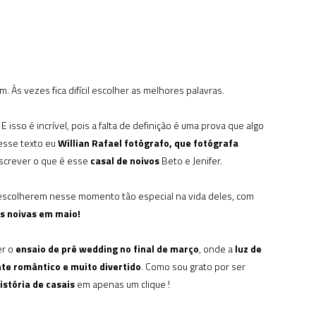
. Às vezes fica difícil escolher as melhores palavras.
sso é incrível, pois a falta de definição é uma prova que algo
esse texto eu
Willian Rafael fotógrafo, que fotógrafa
escrever o que é esse
casal de noivos
Beto e Jenifer.
escolherem nesse momento tão especial na vida deles, com
s noivas em maio!
r o
ensaio de pré wedding no final de março
, onde a
luz de
e romântico e muito divertido
. Como sou grato por ser
stória de casais
em apenas um clique !