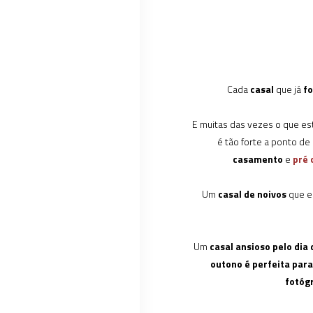
Cada
casal
que já
fo
E muitas das vezes o que est
é tão forte a ponto d
casamento
e
pré
Um
casal de noivos
que e
Um
casal ansioso pelo dia
outono
é perfeita par
fotóg