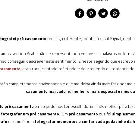
tografei pré casamento
tem algo diferente, nenhum casal é igual, nenhum
amos sentido Acaba não se representando em nossas palavras ou letras! E i
e não conseguir descrever este sentimento! E neste segundo que escrevo 
 casamento
, estou aqui sentado refletindo e descrevendo ou tentando d
stão completamente apaixonados e que me deixa ainda mais feliz por me 
casamento marcado
no
melhor e mais especial o mês da
 do pré casamento
e não podemos ter escolhido um mês melhor para faze
a fotografar um pré casamento
. Um
pré casamento
que foi
simplesment
rafo
e como é bom
fotografar momentos e contar cada pedacinho da hi