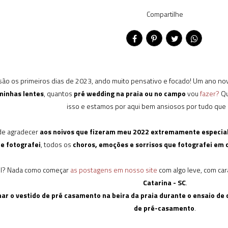
Compartilhe
 são os primeiros dias de 2023, ando muito pensativo e focado! Um ano no
 minhas lentes
, quantos
pré wedding na praia ou no campo
vou
fazer?
Qu
isso e estamos por aqui bem ansiosos por tudo que e
de agradecer
aos noivos que fizeram meu 2022 extremamente especial
ue fotografei
, todos os
choros, emoções e sorrisos que fotografei em
vel? Nada como começar
as postagens em nosso site
com algo leve, com car
Catarina - SC
.
ar o vestido de pré casamento na beira da praia durante o ensaio de 
de pré-casamento
.