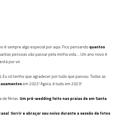
vo é sempre algo especial por aqui. Fico pensando
quantos
antas pessoas vão passar pela minha vida.... Um ano novo é
stá por vir.
.
Eu só tenho que agradecer por tudo que passou. Todas as
 casamentos
em 2022! Agora, é tudo em 2023!
a de férias.
Um pré-wedding feito nas praias de em Santa
casal
.
Sorrir e abraçar seu noivo durante a sessão de fotos