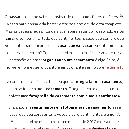
O passar do tempo vai nos ensinando que somos feitos de fases. Às
vezes para nossa vida bastar estar sozinho e tudo está completo.
Mas as vezes precisamos de alguém para estar do nosso lado e nos
amar
e compartilhar tudo que sentimentos! E sabe que sempre que
vou sentar para encontrar um
casal que vai casar
eu sinto tudo que
eles estão sentido? Pois eu passei por isso no fim de 2021 e ter a
sensação de estar
organizando um casamento
é algo único, é
incrível e hoje eu sei o quanto é emocionante ser noivo e
fotógrafo
.
Já comentei a vocês que hoje eu quero
fotografar um casamento
,
como se fosse o meu
casamento
. E hoje eu entrego isso para os
noivos uma
fotografia de casamento com alma e sentimento
.
E falando em
sentimentos em fotografias de casamento
esse
casal que vou apresentar a vocês é puro sentimentos e amor! A
Maiza e o Felipe me conheceram no final de 2020 e desde que
conversamos ela mesmo falou que eu seria o
fotógrafo de