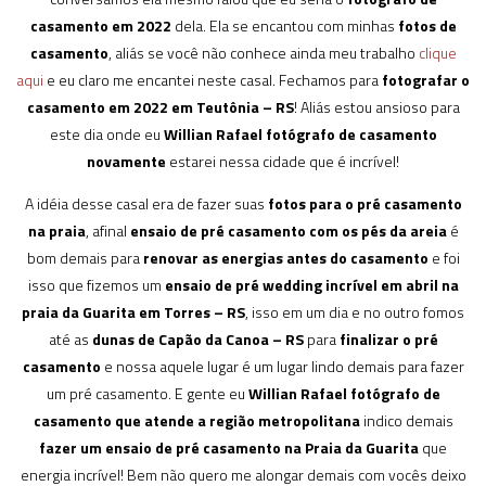
casamento em 2022
dela. Ela se encantou com minhas
fotos de
casamento
, aliás se você não conhece ainda meu trabalho
clique
aqui
e eu claro me encantei neste casal. Fechamos para
fotografar o
casamento em 2022 em Teutônia – RS
! Aliás estou ansioso para
este dia onde eu
Willian Rafael fotógrafo de casamento
novamente
estarei nessa cidade que é incrível!
A idéia desse casal era de fazer suas
fotos para o pré casamento
na praia
, afinal
ensaio de pré casamento com os pés da areia
é
bom demais para
renovar as energias antes do casamento
e foi
isso que fizemos um
ensaio de pré wedding incrível em abril na
praia da Guarita em Torres – RS
, isso em um dia e no outro fomos
até as
dunas de Capão da Canoa – RS
para
finalizar o pré
casamento
e nossa aquele lugar é um lugar lindo demais para fazer
um pré casamento. E gente eu
Willian Rafael fotógrafo de
casamento que atende a região metropolitana
indico demais
fazer um ensaio de pré casamento na Praia da Guarita
que
energia incrível! Bem não quero me alongar demais com vocês deixo