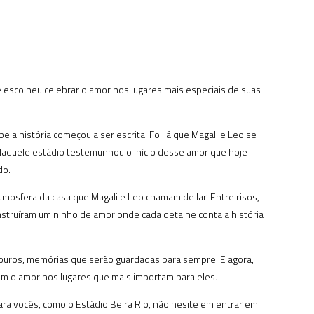
escolheu celebrar o amor nos lugares mais especiais de suas
la história começou a ser escrita. Foi lá que Magali e Leo se
 daquele estádio testemunhou o início desse amor que hoje
do.
tmosfera da casa que Magali e Leo chamam de lar. Entre risos,
nstruíram um ninho de amor onde cada detalhe conta a história
ouros, memórias que serão guardadas para sempre. E agora,
em o amor nos lugares que mais importam para eles.
ara vocês, como o Estádio Beira Rio, não hesite em entrar em