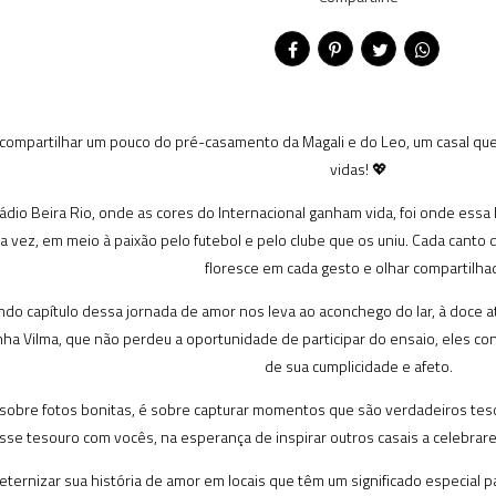
ompartilhar um pouco do pré-casamento da Magali e do Leo, um casal que 
vidas! 💖
dio Beira Rio, onde as cores do Internacional ganham vida, foi onde essa be
a vez, em meio à paixão pelo futebol e pelo clube que os uniu. Cada canto
floresce em cada gesto e olhar compartilha
ndo capítulo dessa jornada de amor nos leva ao aconchego do lar, à doce a
nha Vilma, que não perdeu a oportunidade de participar do ensaio, eles co
de sua cumplicidade e afeto.
sobre fotos bonitas, é sobre capturar momentos que são verdadeiros tes
se tesouro com vocês, na esperança de inspirar outros casais a celebrar
ernizar sua história de amor em locais que têm um significado especial p