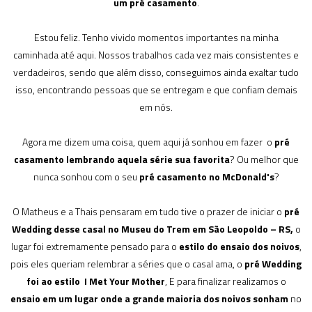
um pré casamento
.
Estou feliz. Tenho vivido momentos importantes na minha
caminhada até aqui. Nossos trabalhos cada vez mais consistentes e
verdadeiros, sendo que além disso, conseguimos ainda exaltar tudo
isso, encontrando pessoas que se entregam e que confiam demais
em nós.
Agora me dizem uma coisa, quem aqui já sonhou em fazer o
pré
casamento lembrando aquela série sua favorita
? Ou melhor que
nunca sonhou com o seu
pré casamento no McDonald's
?
O Matheus e a Thais pensaram em tudo tive o prazer de iniciar o
pré
Wedding desse casal no Museu do Trem em São Leopoldo – RS,
o
lugar foi extremamente pensado para o
estilo do ensaio dos noivos
,
pois eles queriam relembrar a séries que o casal ama, o
pré Wedding
foi ao estilo I Met Your Mother
, E para finalizar realizamos o
ensaio em um lugar onde a grande maioria dos noivos sonham
no