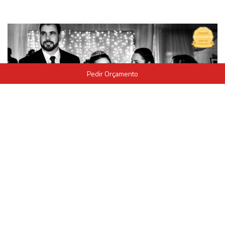
Pedir Orçamento
E finalizamos esse post com todo amo de uma mãe nos
quinze anos da
Carol