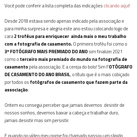
Você pode conferir a lista completa das indicações
clicando aqui
!
Desde 2018 estava sendo apenas indicado pela associação e
para minha surpresa e alegria este ano estou colocando logo de
cara
2 troféus para enriquecer ainda mais o meu trabalho
com a fotografia de casamento.
O primeiro troféu foi como o
3º FOTÓGRAFO MAIS PREMIADO DO ANO
sim finalizei 2021
como o
terceiro mais premiado do mundo na fotografia de
casamento
pela associação. E a cereja do bolo! Sim F
OTÓGRAFO
DE CASAMENTO DO ANO BRASIL
, o título que é o mais cobiçado
por todos os
fotógrafos de casamento que fazem parte da
associação
.
Ontem eu consegui perceber que jamais devemos desistir de
nossos sonhos, devemos baixar a cabeça e trabalhar duro,
jamais desistir mas sim persistir.
E quando no vídeo meu nome foi chamado passou um rápido