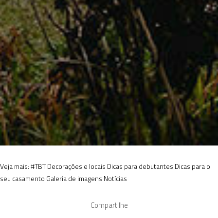
Veja mais:
#TBT
Decorações e locais
Dicas para debutantes
Dicas para o
seu casamento
Galeria de imagens
Notícias
Compartilhe