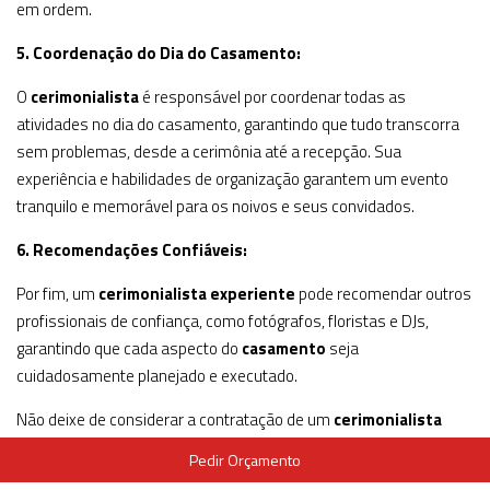
em ordem.
5. Coordenação do Dia do Casamento:
O
cerimonialista
é responsável por coordenar todas as
atividades no dia do casamento, garantindo que tudo transcorra
sem problemas, desde a cerimônia até a recepção. Sua
experiência e habilidades de organização garantem um evento
tranquilo e memorável para os noivos e seus convidados.
6. Recomendações Confiáveis:
Por fim, um
cerimonialista experiente
pode recomendar outros
profissionais de confiança, como fotógrafos, floristas e DJs,
garantindo que cada aspecto do
casamento
seja
cuidadosamente planejado e executado.
Não deixe de considerar a contratação de um
cerimonialista
para o seu casamento
. Com sua experiência e conhecimento,
Pedir Orçamento
esse profissional pode transformar seu
grande dia
em um