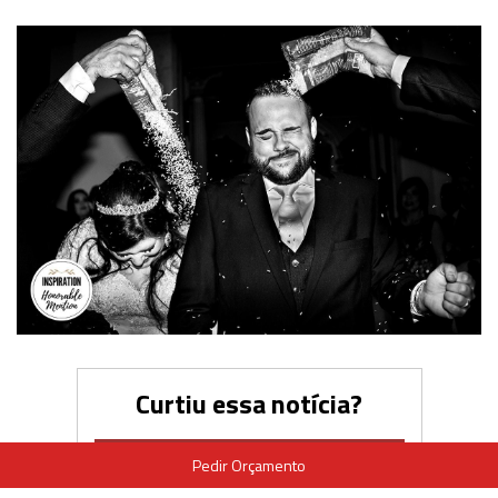
Curtiu essa notícia?
Pedir Orçamento
ME CONTE AQUI O QUE ACHOU