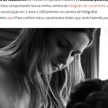
 estou conquistando nessa minha carreira de
fotógrafo de casamento
,
associação em 2 anos e a 80 prêmios na carreira de fotógrafia!
pleta
aqui
! Para conferir meus casamentos lindos que ando fazendo po