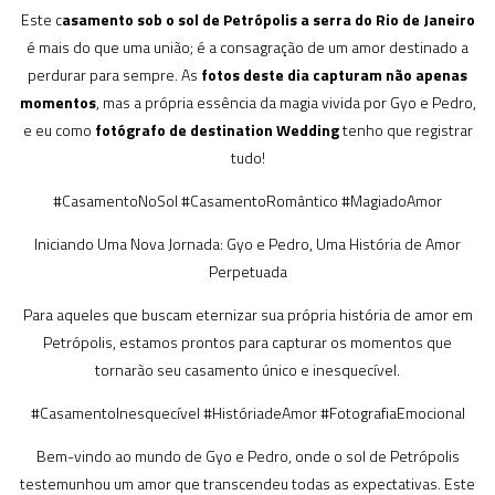
Este c
asamento sob o sol de Petrópolis a serra do Rio de Janeiro
é mais do que uma união; é a consagração de um amor destinado a
perdurar para sempre. As
fotos deste dia capturam não apenas
momentos
, mas a própria essência da magia vivida por Gyo e Pedro,
e eu como
fotógrafo de destination Wedding
tenho que registrar
tudo!
#CasamentoNoSol #CasamentoRomântico #MagiadoAmor
Iniciando Uma Nova Jornada: Gyo e Pedro, Uma História de Amor
Perpetuada
Para aqueles que buscam eternizar sua própria história de amor em
Petrópolis, estamos prontos para capturar os momentos que
tornarão seu casamento único e inesquecível.
#CasamentoInesquecível #HistóriadeAmor #FotografiaEmocional
Bem-vindo ao mundo de Gyo e Pedro, onde o sol de Petrópolis
testemunhou um amor que transcendeu todas as expectativas. Este