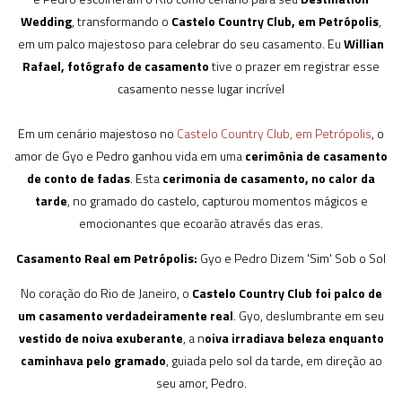
Wedding
, transformando o
Castelo Country Club, em Petrópolis
,
em um palco majestoso para celebrar do seu casamento. Eu
Willian
Rafael, fotógrafo de casamento
tive o prazer em registrar esse
casamento nesse lugar incrível
Em um cenário majestoso no
Castelo Country Club, em Petrópolis
, o
amor de Gyo e Pedro ganhou vida em uma
cerimônia de casamento
de conto de fadas
. Esta
cerimonia de casamento, no calor da
tarde
, no gramado do castelo, capturou momentos mágicos e
emocionantes que ecoarão através das eras.
Casamento Real em Petrópolis:
Gyo e Pedro Dizem 'Sim' Sob o Sol
No coração do Rio de Janeiro, o
Castelo Country Club foi palco de
um casamento verdadeiramente real
. Gyo, deslumbrante em seu
vestido de noiva exuberante
, a n
oiva irradiava beleza enquanto
caminhava pelo gramado
, guiada pelo sol da tarde, em direção ao
seu amor, Pedro.