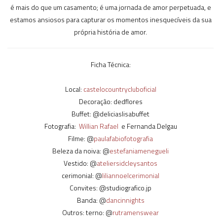
é mais do que um casamento; é uma jornada de amor perpetuada, e
estamos ansiosos para capturar os momentos inesquecíveis da sua
própria história de amor.
Ficha Técnica:
Local:
castelocountrycluboficial
Decoração: dedflores
Buffet: @deliciaslisabuffet
Fotografia:
Willian Rafael
e Fernanda Delgau
Filme: @
paulafabiofotografia
Beleza da noiva: @
estefaniamenegueli
Vestido: @
ateliersidcleysantos
cerimonial: @
liliannoelcerimonial
Convites: @studiografico.jp
Banda: @
dancinnights
Outros: terno: @
rutramenswear