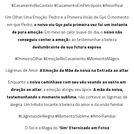
#CasamentoNoCastelo #CasamentoEmPetrópolis #AmorReal
Um Olhar, Uma Emoção: Pedro e a Primeira Visão de Gyo O momento
em que Pedro,
o noivo viu Gyo pela primeira vez foi um instante
de pura emoção
. Em meio ao calor suave do dia, o
noivo não
conseguiu conter a emoçã
o ao testemunhar a beleza
deslumbrante de sua futura esposa
.
#PrimeiroOlhar #EmoçãoNoCasamento #MomentoMágico
Lágrimas de Amor:
A Emoção da Mãe da noiva na Entrada ao altar
Enquanto a
noiva caminhava com seu véu voando ao vento em
direção ao altar
, a emoção atingiu seu ápice.
A mãe da noiva,
testemunhando o momento sublime
, não conteve as lágrimas de
alegria. Um tributo tocante à beleza do amor e da união familiar.
#LágrimasdeAlegria #MomentoSublime #AmorFamiliar
O Sol e a Magia do
'Sim' Eternizado em Fotos