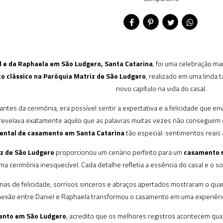
 e da Raphaela em São Ludgero, Santa Catarina
, foi uma celebração m
 clássico na Paróquia Matriz de São Ludgero
, realizado em uma linda 
novo capítulo na vida do casal.
ntes da cerimônia, era possível sentir a expectativa e a felicidade que e
 revelava exatamente aquilo que as palavras muitas vezes não conseguem
ntal de casamento em Santa Catarina
tão especial: sentimentos reais
z de São Ludgero
proporcionou um cenário perfeito para um
casamento r
ma cerimônia inesquecível. Cada detalhe refletia a essência do casal e o 
rimas de felicidade, sorrisos sinceros e abraços apertados mostraram o q
nexão entre Daniel e Raphaela transformou o casamento em uma experiência
ento em São Ludgero
, acredito que os melhores registros acontecem qua