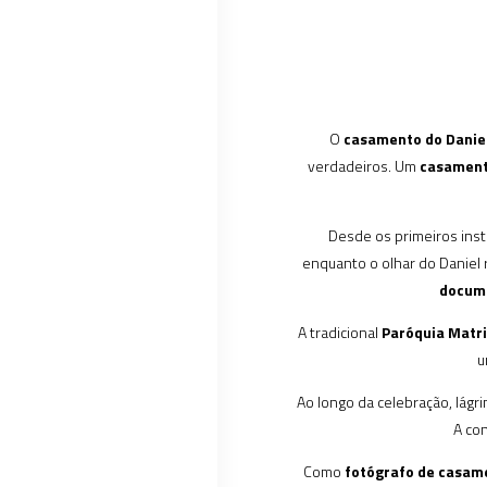
O
casamento do Daniel
verdadeiros. Um
casamento
Desde os primeiros insta
enquanto o olhar do Daniel
docume
A tradicional
Paróquia Matri
u
Ao longo da celebração, lág
A co
Como
fotógrafo de casam