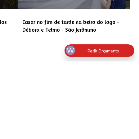
los
Casar no fim de tarde na beira do lago -
Débora e Telmo - São Jerônimo
Pedir Orçamento
2
3
4
5
6
7
8
9
10
›
lfotografo