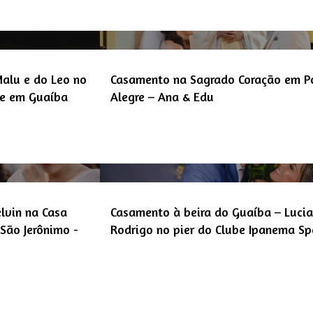
alu e do Leo no
Casamento na Sagrado Coração em P
ue em Guaíba
Alegre – Ana & Edu
lvin na Casa
Casamento à beira do Guaíba – Luci
São Jerônimo -
Rodrigo no pier do Clube Ipanema Sp