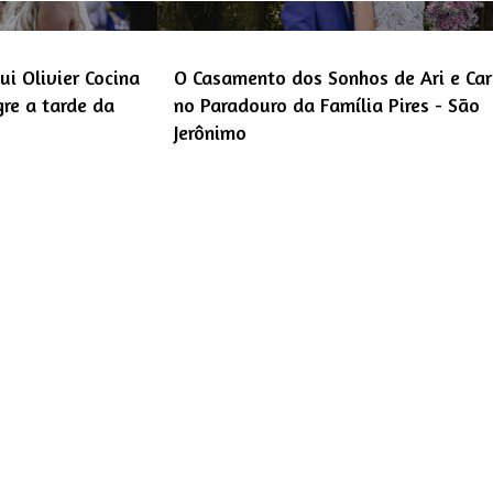
i Olivier Cocina
O Casamento dos Sonhos de Ari e Car
re a tarde da
no Paradouro da Família Pires - São
Jerônimo
‹
1
Instagram @willianrafae