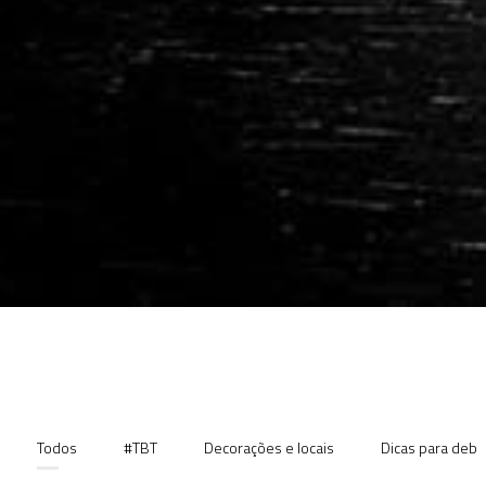
Todos
#TBT
Decorações e locais
Dicas para deb